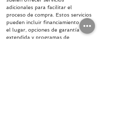
adicionales para facilitar el 
proceso de compra. Estos servicios 
pueden incluir financiamiento en 
el lugar, opciones de garantía 
extendida y programas de 
intercambio. Al proporcionar estas 
opciones, las automotoras buscan 
hacer que la experiencia de 
compra sea lo más conveniente y 
sin problemas posible para los 
clientes. Verás que atodomotor 
spa es un nuevo concepto que te 
conviene conocer. El Chevrolet 
Corsa ha sido un favorito 
duradero en el mercado, conocido 
por su economía de combustible y 
su manejo ágil, ideal para la 
conducción urbana. El Ford 