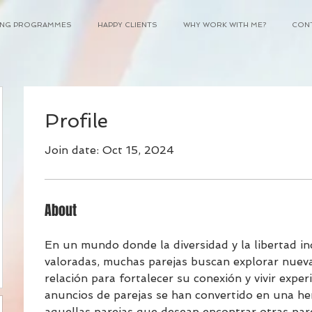
NING PROGRAMMES
HAPPY CLIENTS
WHY WORK WITH ME?
CON
Profile
Join date: Oct 15, 2024
About
En un mundo donde la diversidad y la libertad in
valoradas, muchas parejas buscan explorar nuev
relación para fortalecer su conexión y vivir exper
anuncios de parejas se han convertido en una he
aquellas parejas que desean encontrar otras pare