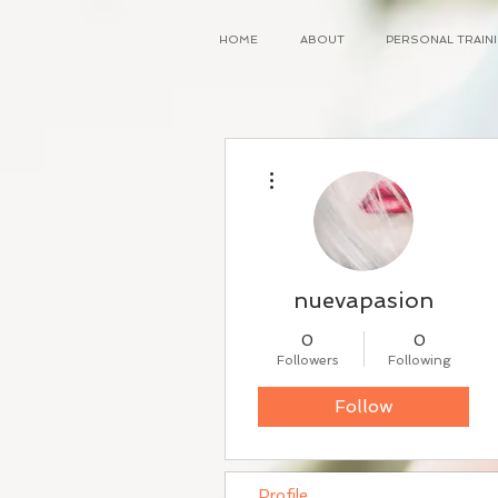
HOME
ABOUT
PERSONAL TRAI
More actions
nuevapasion
0
0
Followers
Following
Follow
Profile