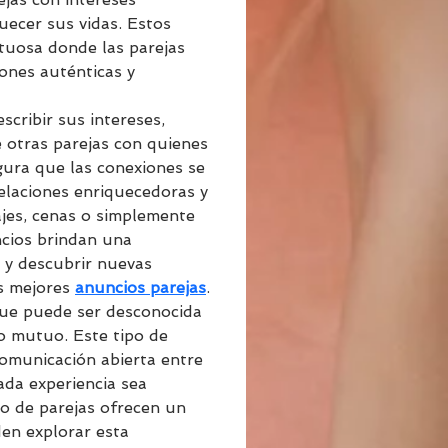
uecer sus vidas. Estos 
tuosa donde las parejas 
ones auténticas y 
scribir sus intereses, 
e otras parejas con quienes 
gura que las conexiones se 
elaciones enriquecedoras y 
iajes, cenas o simplemente 
cios brindan una 
l y descubrir nuevas 
s mejores 
anuncios parejas
.
que puede ser desconocida 
to mutuo. Este tipo de 
comunicación abierta entre 
da experiencia sea 
io de parejas ofrecen un 
en explorar esta 