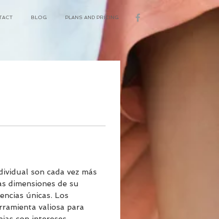
TACT
BLOG
PLANS AND PRICING
dividual son cada vez más 
as dimensiones de su 
iencias únicas. Los 
rramienta valiosa para 
jas con intereses 